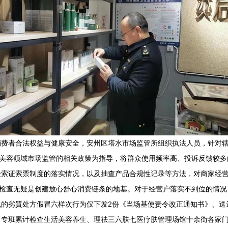
消费者合法权益与健康安全，安州区塔水市场监管所组织执法人员，针对
医疗美容领域市场监管的相关政策为指导，将群众使用频率高、投诉反馈较
验索证索票制度的落实情况，以及抽查产品合规性记录等方法，对商家经
有效检查无疑是创建放心舒心消费链条的地基。对于经营户落实不到位的情
规的劣質处方假冒六样次行为仅下发2份《当场基使责令改正通知书》、送
。专班累计检查生活美容养生、理祛三六肤七医疗肤管理场馆十余街各家