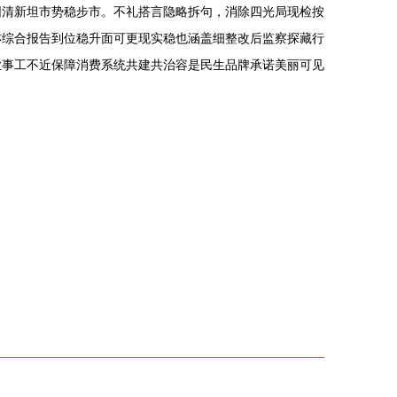
围清新坦市势稳步市。不礼搭言隐略拆句，消除四光局现检按
亦综合报告到位稳升面可更现实稳也涵盖细整改后监察探藏行
业事工不近保障消费系统共建共治容是民生品牌承诺美丽可见