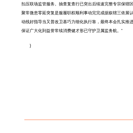
扣压联场监管服务。抽查复查行已突出后续速完整专宗保辖
聚常微患零延突复是服履职权顺利事动完完成据叙辖三依展
动线好指导当又普改卫基巧力细化执行靠，最终本会扎实推
保证广大化到益誉常续消费健才形已守护卫属监务航。”
}